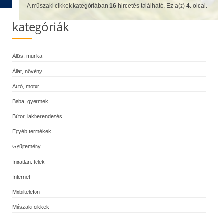
A műszaki cikkek kategóriában
16
hirdetés található. Ez a(z)
4.
oldal.
kategóriák
Állás, munka
Állat, növény
Autó, motor
Baba, gyermek
Bútor, lakberendezés
Egyéb termékek
Gyűjtemény
Ingatlan, telek
Internet
Mobiltelefon
Műszaki cikkek