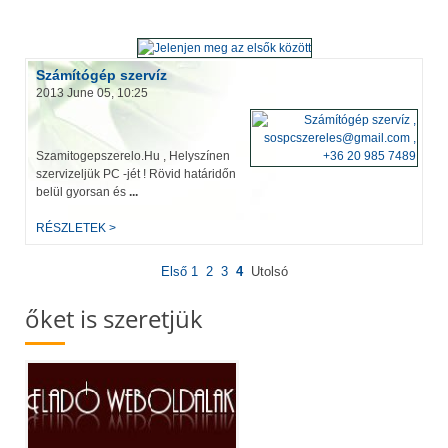
Számítógép szervíz
2013 June 05, 10:25
Szamitogepszerelo.Hu , Helyszínen
szervizeljük PC -jét ! Rövid határidőn
belül gyorsan és
...
RÉSZLETEK >
Első
1
2
3
4
Utolsó
őket is szeretjük