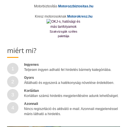
Motorbiztosítás
Motorozzbiztositas.hu
Kresz motorosoknak
Motorokresz.hu
Szakvizsgák széles
palettája
miért mi?
Ingyenes
1
Teljesen ingyen adható fel hirdetés bármely kategóriába.
Gyors
2
Átlátható és egyszerá a hatékonyság növelése érdekében.
Korlátlan
3
Korlátlan számú hirdetés megjelenítésére adunk lehetőséget.
Azonnali
4
Nincs regiszrtáció és aktiváló e-mail. Azonnali megjelenéssel
máris látható a hirdetés.