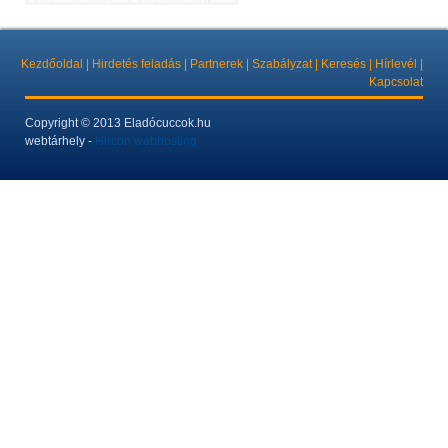
Kezdőoldal
|
Hirdetés feladás
|
Partnerek
|
Szabályzat
|
Keresés
|
Hírlevél
|
Kapcsolat
Copyright
© 2013 Eladócuccok.hu
webtárhely -
Hircon webhosting