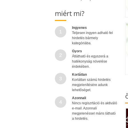
miért mi?
Ingyenes
1
Teljesen ingyen adható fel
hirdetés bármely
kategóriába.
Gyors
2
Átlátható és egyszerá a
hatékonyság növelése
érdekében.
Korlátlan
3
Korlátlan számú hirdetés
megjelenítésére adunk
lehetőséget.
Azonnali
4
Nincs regiszrtáció és aktiváló
e-mail. Azonnali
megjelenéssel máris látható
a hirdetés.