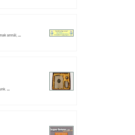
rnak annál,
...
unk.
...