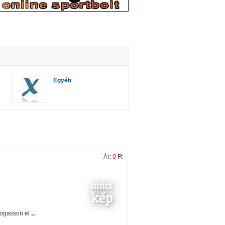
Egyéb
Ár:
0
Ft
togasson el
...