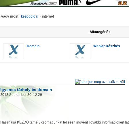
tt vagy most:
kezdőoldal
»
internet
Alkategóriák
Domain
Weblap készítés
Igyenes tárhely és domain
2013 September 30, 12:29
Használja KEZDŐ tárhely csomagunkat teljesen ingyen! További információkért lá