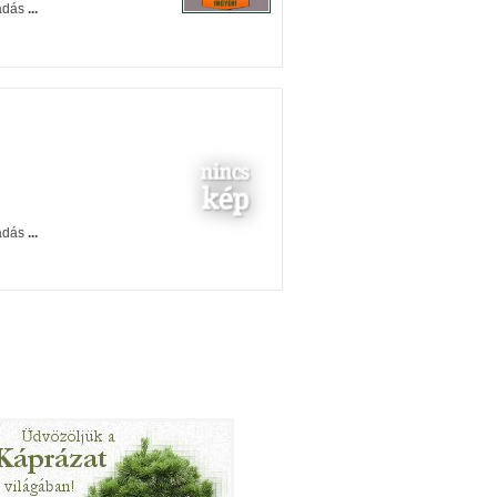
ladás
...
ladás
...