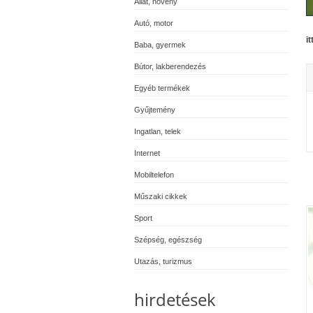
Állat, növény
Autó, motor
i
Baba, gyermek
Bútor, lakberendezés
Egyéb termékek
Gyűjtemény
Ingatlan, telek
Internet
Mobiltelefon
Műszaki cikkek
Sport
Szépség, egészség
Utazás, turizmus
hirdetések