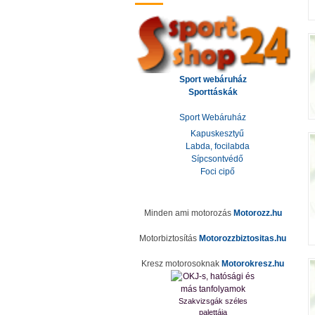
Sport webáruház
Sporttáskák
Sport Webáruház
Kapuskesztyű
Labda, focilabda
Sípcsontvédő
Foci cipő
Minden ami motorozás
Motorozz.hu
Motorbiztosítás
Motorozzbiztositas.hu
Kresz motorosoknak
Motorokresz.hu
Szakvizsgák széles
palettája