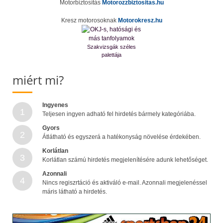
Motorbiztosítás
Motorozzbiztositas.hu
Kresz motorosoknak
Motorokresz.hu
Szakvizsgák széles
palettája
miért mi?
Ingyenes
1
Teljesen ingyen adható fel hirdetés bármely kategóriába.
Gyors
2
Átlátható és egyszerá a hatékonyság növelése érdekében.
Korlátlan
3
Korlátlan számú hirdetés megjelenítésére adunk lehetőséget.
Azonnali
4
Nincs regiszrtáció és aktiváló e-mail. Azonnali megjelenéssel
máris látható a hirdetés.