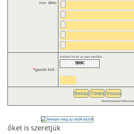
(max.
10
db)
A kódot írd be az alsó mezőbe :
5B9C
*
Igazoló kód :
Hirdetéseddel felkerülsz
őket is szeretjük