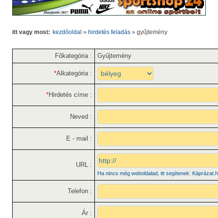
itt vagy most:
kezdőoldal
»
hirdetés feladás
»
gyűjtemény
Főkategória :
Gyűjtemény
*
Alkategória :
*
Hirdetés címe :
Neved :
E - mail :
URL :
Ha nincs még weboldalad, itt segítenek: Káprázat.
Telefon :
Ár :