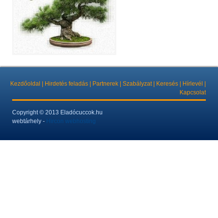
Kezdőoldal
|
Hirdetés feladás
|
Partnerek
|
Szabályzat
|
Keresés
|
Hírlevél
|
Kapcsolat
Copyright
© 2013 Eladócuccok.hu
webtárhely -
Hircon webhosting