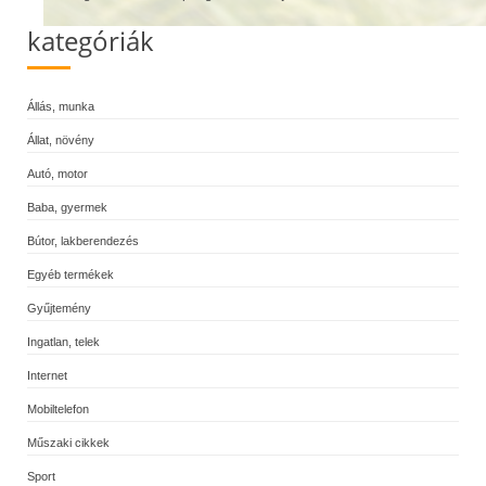
kategóriák
Állás, munka
Állat, növény
Autó, motor
Baba, gyermek
Bútor, lakberendezés
Egyéb termékek
Gyűjtemény
Ingatlan, telek
Internet
Mobiltelefon
Műszaki cikkek
Sport