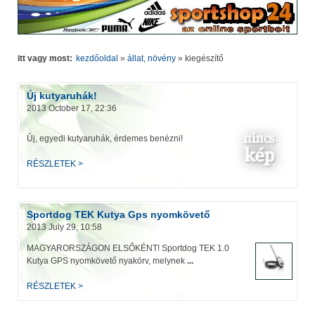
itt vagy most:
kezdőoldal
»
állat, növény
»
kiegészítő
Új kutyaruhák!
2013 October 17, 22:36
Új, egyedi kutyaruhák, érdemes benézni!
RÉSZLETEK >
Sportdog TEK Kutya Gps nyomkövető
2013 July 29, 10:58
MAGYARORSZÁGON ELSŐKÉNT! Sportdog TEK 1.0
Kutya GPS nyomkövető nyakörv, melynek
...
RÉSZLETEK >