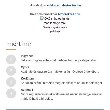
Motorbiztosítás
Motorozzbiztositas.hu
Kresz motorosoknak
Motorokresz.hu
Szakvizsgák széles
palettája
miért mi?
Ingyenes
1
Teljesen ingyen adható fel hirdetés bármely kategóriába.
Gyors
2
Átlátható és egyszerá a hatékonyság növelése érdekében.
Korlátlan
3
Korlátlan számú hirdetés megjelenítésére adunk lehetőséget.
Azonnali
4
Nincs regiszrtáció és aktiváló e-mail. Azonnali megjelenéssel
máris látható a hirdetés.