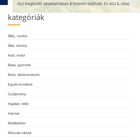
A(z) kiegészítő alkategóriában
2
hirdetés található. Ez a(z)
1.
oldal.
kategóriák
Állás, munka
Állat, növény
Autó, motor
Baba, gyermek
Bútor, lakberendezés
Egyéb termékek
Gyűjtemény
Ingatlan, telek
Internet
Mobiltelefon
Műszaki cikkek