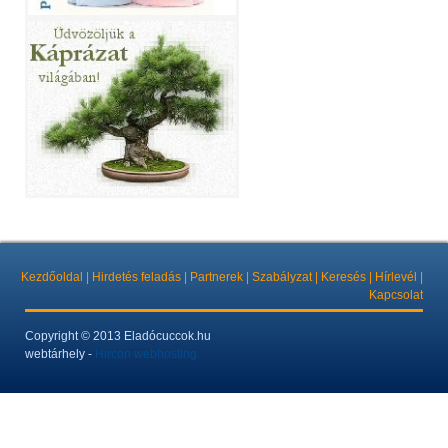
Kezdőoldal
|
Hirdetés feladás
|
Partnerek
|
Szabályzat
|
Keresés
|
Hírlevél
|
Kapcsolat
Copyright
© 2013 Eladócuccok.hu
webtárhely -
Hircon webhosting