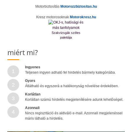
Motorbiztosítás
Motorozzbiztositas.hu
Kresz motorosoknak
Motorokresz.hu
Szakvizsgák széles
palettája
miért mi?
Ingyenes
1
Teljesen ingyen adható fel hirdetés bármely kategóriába.
Gyors
2
Átlátható és egyszerá a hatékonyság növelése érdekében.
Korlátlan
3
Korlátlan számú hirdetés megjelenítésére adunk lehetőséget.
Azonnali
4
Nincs regiszrtáció és aktiváló e-mail. Azonnali megjelenéssel
máris látható a hirdetés.