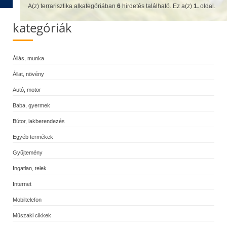
A(z) terrarisztika alkategóriában
6
hirdetés található. Ez a(z)
1.
oldal.
kategóriák
Állás, munka
Állat, növény
Autó, motor
Baba, gyermek
Bútor, lakberendezés
Egyéb termékek
Gyűjtemény
Ingatlan, telek
Internet
Mobiltelefon
Műszaki cikkek