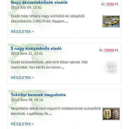
Nagy ékszerteknősök eladók
Ár:
2000
Ft
2013 July 04, 10:42
Eladó még néhány nagy vörösfülű és sárgafülű
ékszerteknős 3.000 Ft-ért. Nagyon
...
RÉSZLETEK >
5 nagy királyteknős eladó
Ár:
20000
Ft
2013 June 11, 22:41
Eladó királyteknősök, akik kerti tóban laknak. Már
ivarérettek. Van két fiú és három
...
RÉSZLETEK >
Teknőst keresek megvételre
2013 June 08, 09:18
Megvételre (tehát nem ingyen!!) érdekelnének szárazföldi
teknősök. Legfőképp ők
...
RÉSZLETEK >