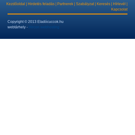
Kezdőoldal
|
Hirdetés feladás
|
Partnerek
|
Szabályzat
|
Keresés
|
Hírlevél
|
Kapcsolat
Copyright
© 2013 Eladócuccok.hu
webtárhely -
Hircon webhosting