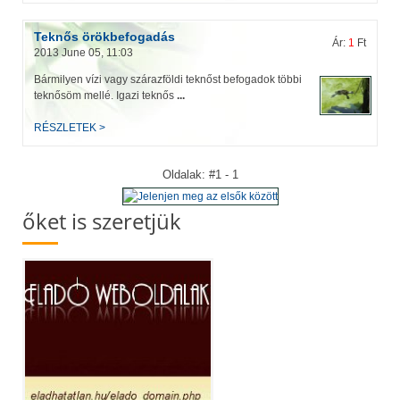
Teknős örökbefogadás
Ár:
1
Ft
2013 June 05, 11:03
Bármilyen vízi vagy szárazföldi teknőst befogadok többi
teknősöm mellé. Igazi teknős
...
RÉSZLETEK >
Oldalak: #1 - 1
őket is szeretjük