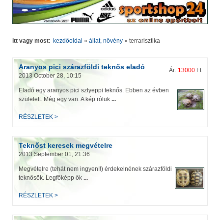
itt vagy most:
kezdőoldal
»
állat, növény
»
terrarisztika
Aranyos pici szárazföldi teknős eladó
Ár:
13000
Ft
2013 October 28, 10:15
Eladó egy aranyos pici sztyeppi teknős. Ebben az évben
született. Még egy van. A kép róluk
...
RÉSZLETEK >
Teknőst keresek megvételre
2013 September 01, 21:36
Megvételre (tehát nem ingyen!!) érdekelnének szárazföldi
teknősök. Legfőképp ők
...
RÉSZLETEK >